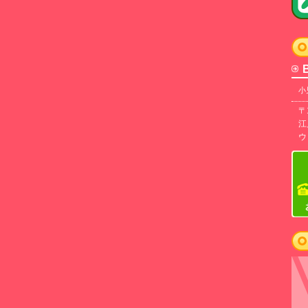
小
〒
江
ウ