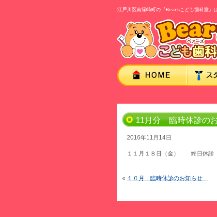
江戸川区南篠崎町の『Bear’sこども歯科
11月分 臨時休診の
2016年11月14日
１１月１８日（金） 終日休診
«
１０月 臨時休診のお知らせ