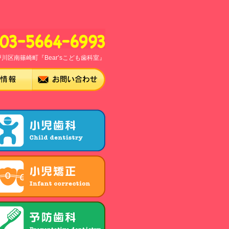
川区南篠崎町『Bear’sこども歯科室』