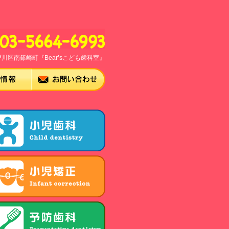
川区南篠崎町『Bear’sこども歯科室』