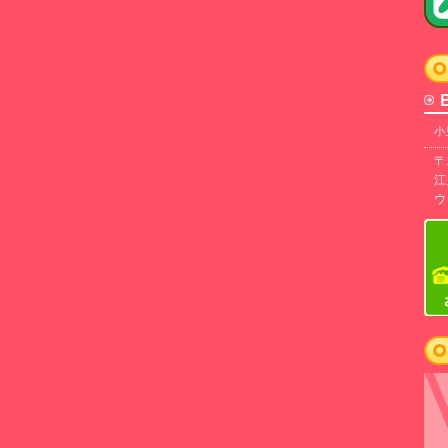
小
〒
江
ウ